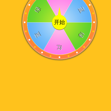
绿
蓝
开始
蓝
绿
红