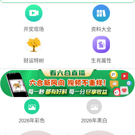
开奖现场
资料大全
财运特树
生肖属性
2026年彩色
2026年黑白