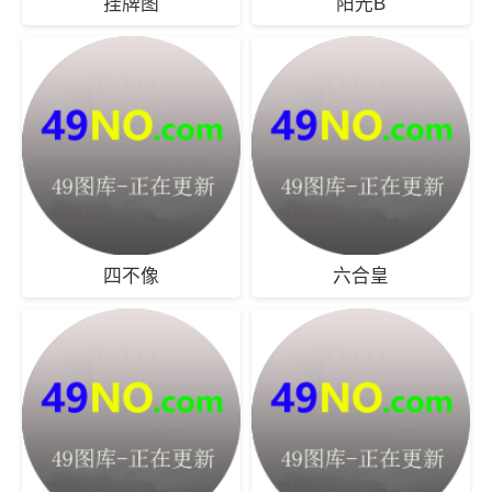
挂牌图
阳光B
四不像
六合皇